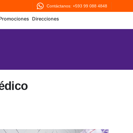
Contáctanos: +593 99 088 4848
Promociones
Direcciones
édico