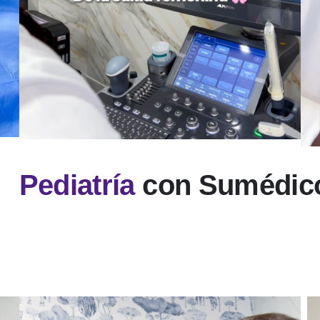
Pediatría
con Sumédic