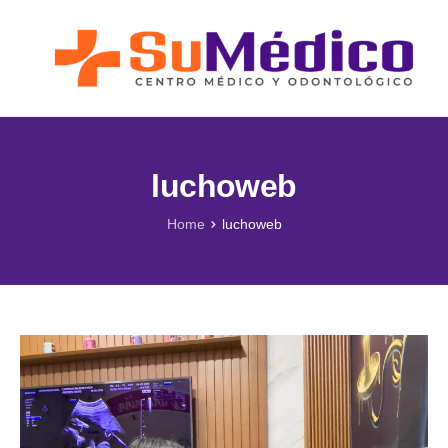
Lo que nos Mueve
Nuestros Servicios
Novedades
Blog SuMédico
luchoweb
Galería
Home
luchoweb
Promociones
Direcciones