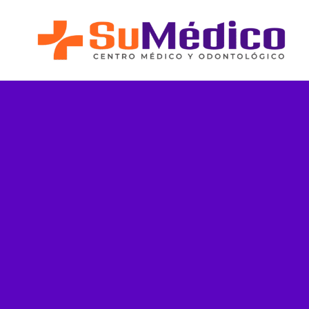
Lo que nos Mueve
Nuestros Servicios
Novedades
Blog SuMédico
Galería
Promociones
Direcciones